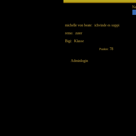
Na
michelle von beate
:
ichvinde es suppi
remo
:
zuter
Bigi
:
Klasse
78
Punkte:
Adminlogin