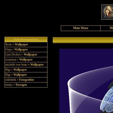
Main Menu
Me
Neue Kommentare
Ryan »
Wallpaper
Finja »
Wallpaper
Lina Deckert »
Wallpaper
avantasia »
Wallpaper
michelle von beate »
Wallpaper
Bigi »
Wallpaper
Bigi »
Wallpaper
ufikbkbk »
Fotografien
trinity »
Terragen